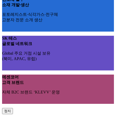
소재 개발∙생산
포토레지스트∙식각가스∙전구체
고분자 전문 소개 생산
SK 테스
글로벌 네트워크
Global 주요 거점 시설 보유
(북미, APAC, 유럽)
에센코어
고객 브랜드
자체 B2C 브랜드 ‘KLEVV’ 운영
정지