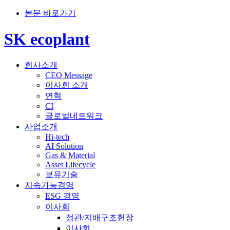
본문 바로가기
SK ecoplant
회사소개
CEO Message
이사회 소개
연혁
CI
글로벌네트워크
사업소개
Hi-tech
AI Solution
Gas & Material
Asset Lifecycle
보유기술
지속가능경영
ESG 경영
이사회
정관/지배구조헌장
이사회